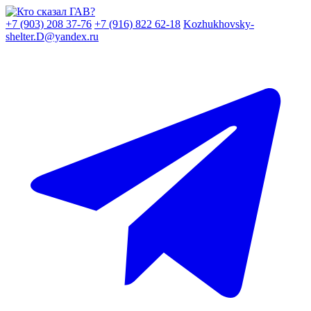
Skip
to
+7 (903) 208 37-76
+7 (916) 822 62-18
Kozhukhovsky-
content
shelter.D@yandex.ru