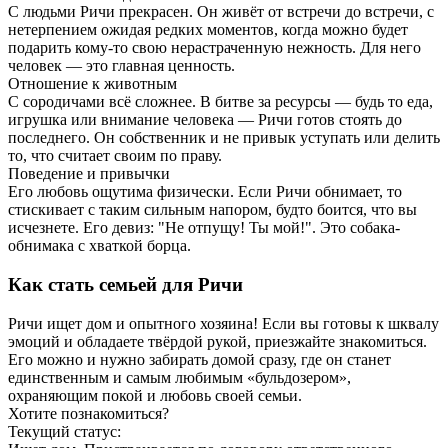
С людьми Ричи прекрасен. Он живёт от встречи до встречи, с
нетерпением ожидая редких моментов, когда можно будет
подарить кому-то свою нерастраченную нежность. Для него
человек — это главная ценность.
Отношение к животным
С сородичами всё сложнее. В битве за ресурсы — будь то еда,
игрушка или внимание человека — Ричи готов стоять до
последнего. Он собственник и не привык уступать или делить
то, что считает своим по праву.
Поведение и привычки
Его любовь ощутима физически. Если Ричи обнимает, то
стискивает с таким сильным напором, будто боится, что вы
исчезнете. Его девиз: "Не отпущу! Ты мой!". Это собака-
обнимака с хваткой борца.
Как стать семьей для Ричи
Ричи ищет дом и опытного хозяина! Если вы готовы к шквалу
эмоций и обладаете твёрдой рукой, приезжайте знакомиться.
Его можно и нужно забирать домой сразу, где он станет
единственным и самым любимым «бульдозером»,
охраняющим покой и любовь своей семьи.
Хотите познакомиться?
Текущий статус: