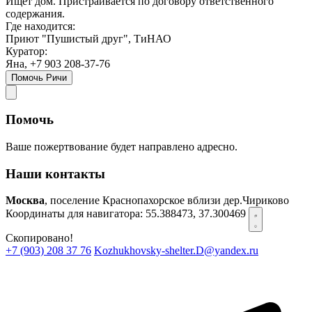
Ищет дом. Пристраивается по договору ответственного
содержания.
Где находится:
Приют "Пушистый друг", ТиНАО
Куратор:
Яна, +7 903 208-37-76
Помочь Ричи
Помочь
Ваше пожертвование будет направлено адресно.
Наши контакты
Москва
, поселение Краснопахорское вблизи дер.Чириково
Координаты для навигатора:
55.388473, 37.300469
Скопировано!
+7 (903) 208 37 76
Kozhukhovsky-shelter.D@yandex.ru