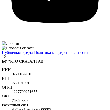
Публичная оферта
Политика конфиденциальности
12+
БФ “КТО СКАЗАЛ ГАВ”
ИНН
9721164410
КПП
772101001
ОГРН
1227700271655
ОКПО
76364839
Расчетный счет
40703810302830000095