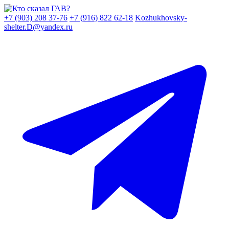
Skip
to
+7 (903) 208 37-76
+7 (916) 822 62-18
Kozhukhovsky-
content
shelter.D@yandex.ru