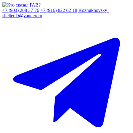
Skip
to
+7 (903) 208 37-76
+7 (916) 822 62-18
Kozhukhovsky-
content
shelter.D@yandex.ru