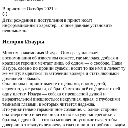
В приюте с:
Октября 2021 г.
Даты рождения и поступления в приют носят
информационный характер. Точные данные установить
невозможно.
История Изауры
Многим знакомо имя Изаура. Оно сразу навевает
воспоминания об известном сюжете, где молодая, добрая и
красивая героиня мечтает лишь об одном — о свободе. Наша
Изаура, словно по иронии судьбы, носит то же имя и лелеет ту
же мечту: вырваться из заточения вольера и стать любимой
домашней собакой.
Она попала в приют вместе с щенками, и хотя детей,
вероятно, уже раздали, её брат Спутник всё ещё делит с ней
одну клетку. Изаура — собака с прекрасной душой и
выразительной внешностью: некрупная, яркая, с глубокими
тёмными глазами, в которых читается надежда.
Это удивительно гармоничное создание. С одной стороны,
она энергично и весело носится по выгулу наперегонки с
братом, с другой — готова мгновенно успокоиться, чтобы
доверчиво заглянуть человеку в глаза и чинно пройтись рядом