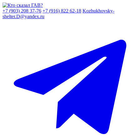
Skip
to
+7 (903) 208 37-76
+7 (916) 822 62-18
Kozhukhovsky-
content
shelter.D@yandex.ru