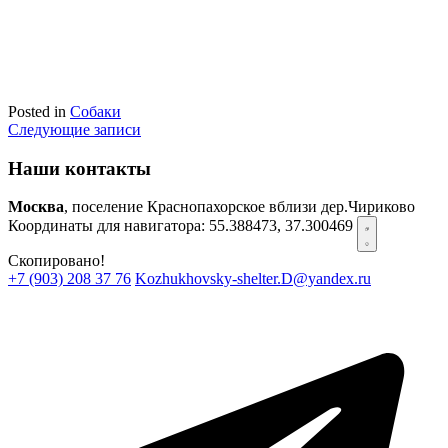
Posted in
Собаки
Навигация
Следующие записи
по
Наши контакты
записям
Москва
, поселение Краснопахорское вблизи дер.Чириково
Координаты для навигатора:
55.388473, 37.300469
Скопировано!
+7 (903) 208 37 76
Kozhukhovsky-shelter.D@yandex.ru