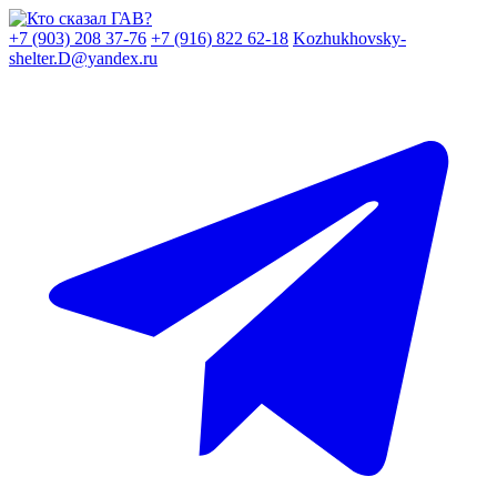
Skip
to
+7 (903) 208 37-76
+7 (916) 822 62-18
Kozhukhovsky-
content
shelter.D@yandex.ru