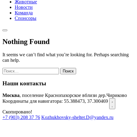
Животные
Новости
Команда
Спонсоры
Nothing Found
It seems we can’t find what you’re looking for. Perhaps searching
can help.
Найти:
Наши контакты
Москва
, поселение Краснопахорское вблизи дер.Чириково
Координаты для навигатора:
55.388473, 37.300469
Скопировано!
+7 (903) 208 37 76
Kozhukhovsky-shelter.D@yandex.ru